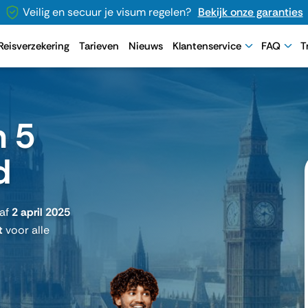
Veilig en secuur je visum regelen?
Bekijk onze garanties
Reisverzekering
Tarieven
Nieuws
Klantenservice
FAQ
T
n 5
d
naf
2 april 2025
t
voor alle