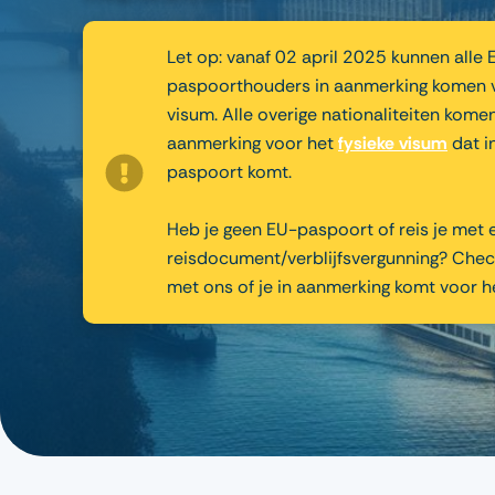
Let op: vanaf 02 april 2025 kunnen alle 
paspoorthouders in aanmerking komen v
visum. Alle overige nationaliteiten komen
aanmerking voor het
fysieke visum
dat i
paspoort komt.
Heb je geen EU-paspoort of reis je met 
reisdocument/verblijfsvergunning? Chec
met ons of je in aanmerking komt voor h