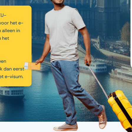
EU-
oor het e-
 alleen in
n het
een
k dan eerst
et e-visum.