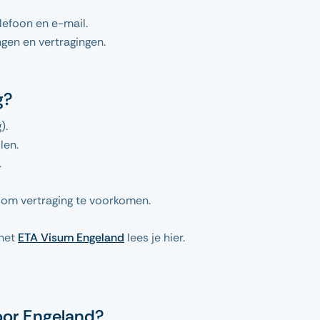
lefoon en e-mail.
gen en vertragingen.
g?
).
len.
.
n om vertraging te voorkomen.
 het
ETA Visum Engeland
lees je hier.
voor Engeland?