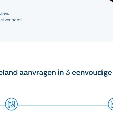
ullen
.
el verloopt!
eland aanvragen in 3 eenvoudige