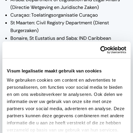
(Directie Wetgeving en Juridische Zaken)
Curaçao: Toelatingsorganisatie Curaçao
St Maarten: Civil Registry Department (Dienst
Burgerzaken)
Bonaire, St Eustatius and Saba: IND Caribbean
Netherlands
Bij het aanvragen van uw visum moet u aantonen dat uw
Visum legalisatie maakt gebruik van cookies
garantsteller voldoende geld heeft om uw verblijf te
We gebruiken cookies om content en advertenties te
dekken. Gemiddeld is dit zo’n 100 dollar per dag. Om dit
personaliseren, om functies voor social media te bieden
te doen, moet u de volgende documenten overleggen
en om ons websiteverkeer te analyseren. Ook delen we
(verkregen van uw garantsteller):
informatie over uw gebruik van onze site met onze
partners voor social media, adverteren en analyse. Deze
partners kunnen deze gegevens combineren met andere
informatie die u aan ze heeft verstrekt of die ze hebben
de gelegaliseerde garantstellersverklaring
verzameld op basis van uw gebruik van hun services.