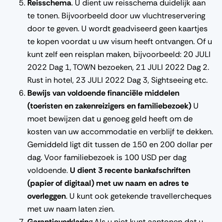
Reisschema
. U dient uw reisschema duidelijk aan
te tonen. Bijvoorbeeld door uw vluchtreservering
door te geven. U wordt geadviseerd geen kaartjes
te kopen voordat u uw visum heeft ontvangen. Of u
kunt zelf een reisplan maken, bijvoorbeeld: 20 JULI
2022 Dag 1, TOWN bezoeken, 21 JULI 2022 Dag 2.
Rust in hotel, 23 JULI 2022 Dag 3, Sightseeing etc.
Bewijs van voldoende financiële middelen
(toeristen en zakenreizigers en familiebezoek)
U
moet bewijzen dat u genoeg geld heeft om de
kosten van uw accommodatie en verblijf te dekken.
Gemiddeld ligt dit tussen de 150 en 200 dollar per
dag. Voor familiebezoek is 100 USD per dag
voldoende.
U dient 3 recente bankafschriften
(papier of digitaal) met uw naam en adres te
overleggen
. U kunt ook getekende travellercheques
met uw naam laten zien.
Garantieverklarin
g.Als u niet kunt aantonen dat u