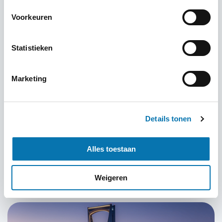
Voorkeuren
Statistieken
07-10-2025
Marketing
Reisgids Phi Phi-eilanden: Vervoer,
accommodatie en activiteiten
De Phi Phi-eilanden (Koh Phi Phi) behoren tot de
Details tonen
mooiste plekken in Thailand en zijn beroemd om
hun kristalheldere water, witte zandstranden en
Alles toestaan
indrukwekkende kalkstenen rotsformaties.
Lees meer
Weigeren