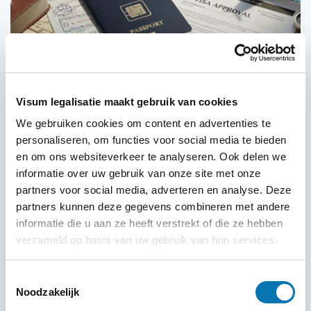
07-10-2025
Visum legalisatie maakt gebruik van cookies
Veelgemaakte Mythen over Visumaanvragen
We gebruiken cookies om content en advertenties te
Ontkracht
personaliseren, om functies voor social media te bieden
Het aanvragen van een visum is voor veel reizigers
en om ons websiteverkeer te analyseren. Ook delen we
een spannende maar tegelijkertijd verwarrende
informatie over uw gebruik van onze site met onze
ervaring.
partners voor social media, adverteren en analyse. Deze
partners kunnen deze gegevens combineren met andere
Lees meer
informatie die u aan ze heeft verstrekt of die ze hebben
verzameld op basis van uw gebruik van hun services.
Toestemmingsselectie
Noodzakelijk