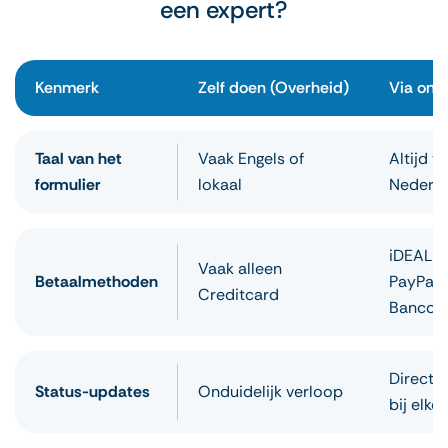
een expert?
Kenmerk
Zelf doen (Overheid)
Via onz
Taal van het
Vaak Engels of
Altijd v
formulier
lokaal
Nederl
iDEAL -
Vaak alleen
Betaalmethoden
PayPal,
Creditcard
Bancon
Direct b
Status-updates
Onduidelijk verloop
bij elke