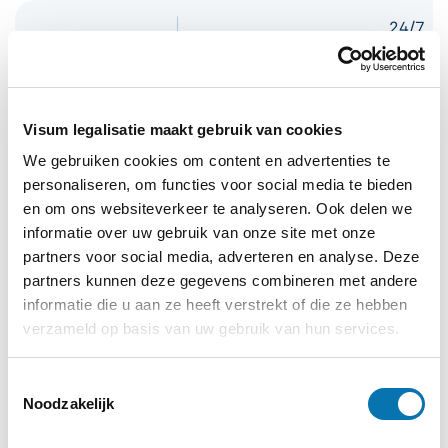
24/7
Support
Geen (of Engelstalig)
Nederl
team
Visum legalisatie maakt gebruik van cookies
Controle op
Geen (directe
Handma
We gebruiken cookies om content en advertenties te
fouten
afwijzing)
dubbel
personaliseren, om functies voor social media te bieden
en om ons websiteverkeer te analyseren. Ook delen we
informatie over uw gebruik van onze site met onze
Direct
partners voor social media, adverteren en analyse. Deze
Niet of lastig
Hulp bij vragen
persoon
partners kunnen deze gegevens combineren met andere
bereikbaar
contact
informatie die u aan ze heeft verstrekt of die ze hebben
verzameld op basis van uw gebruik van hun services.
Bij afwijzing door
Geld kwijt, opnieuw
Wij corr
Toestemmingsselectie
fout
betalen
het voor
Noodzakelijk