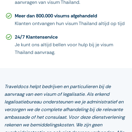
aanvragen van visum Thailand.
investeringen of andere zakelijke doeleinden.
Welk visum Thailand heeft u nodig?
Meer dan 800.000 visums afgehandeld
Welk visum voor Thailand het beste bij u past,
Klanten ontvangen hun visum Thailand altijd op tijd
hangt af van uw reisdoel en verblijfsduur. Wij
adviseren u graag over de juiste keuze en
24/7 Klantenservice
begeleiden u bij de visumaanvraag.
Je kunt ons altijd bellen voor hulp bij je visum
Let op: visumregels voor Thailand kunnen
Thailand aanvraag.
wijzigen. Wij raden aan om altijd de meest
actuele informatie te controleren. Heeft u
vragen? Neem dan gerust contact met ons op.
Traveldocs helpt bedrijven en particulieren bij de
aanvraag van een visum of legalisatie. Als erkend
legalisatiebureau ondersteunen we je administratief en
verzorgen we de complete afhandeling bij de relevante
ambassade of het consulaat. Voor deze dienstverlening
rekenen we bemiddelingskosten. We zijn geen