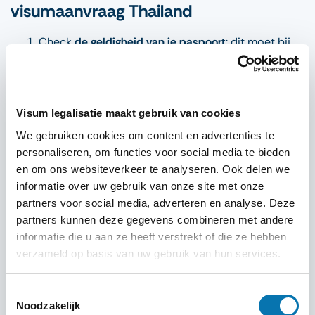
visumaanvraag Thailand
Check
de geldigheid van je paspoort
: dit moet bij
aankomst in Thailand nog minstens 6 maanden
geldig zijn.
Gebruik
recente documenten
:
Visum legalisatie maakt gebruik van cookies
boekingsbevestigingen, bankafschriften of
verzekeringsbewijzen mogen niet ouder zijn dan 30
We gebruiken cookies om content en advertenties te
dagen.
personaliseren, om functies voor social media te bieden
Controleer
dubbele aanvragen: vraag niet via
en om ons websiteverkeer te analyseren. Ook delen we
informatie over uw gebruik van onze site met onze
meerdere platformen tegelijk aan, dat kan zorgen
partners voor social media, adverteren en analyse. Deze
voor afwijzing.
partners kunnen deze gegevens combineren met andere
Plan
ruim van tevoren: vraag je visum minimaal 2
informatie die u aan ze heeft verstrekt of die ze hebben
weken voor vertrek aan, meer bij non-immigrant
verzameld op basis van uw gebruik van hun services.
types.
Wees
nauwkeurig
: elke fout (zoals verkeerde
Toestemmingsselectie
datums of spelfouten) kan leiden tot vertraging of
Noodzakelijk