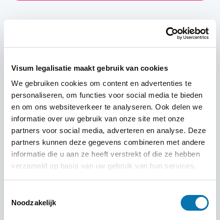
Alles wat u moet weten over het visum
Visum legalisatie maakt gebruik van cookies
Cuba
We gebruiken cookies om content en advertenties te
personaliseren, om functies voor social media te bieden
en om ons websiteverkeer te analyseren. Ook delen we
Geldigheid
informatie over uw gebruik van onze site met onze
partners voor social media, adverteren en analyse. Deze
partners kunnen deze gegevens combineren met andere
Geldigheidsduur van het e-visum
informatie die u aan ze heeft verstrekt of die ze hebben
Op 15 juli 2024 is het
e-visum voor Cuba
verzameld op basis van uw gebruik van hun services.
gelanceerd
. Deze service biedt reizigers een snelle
en handige manier om hun toegangscode te
Toestemmingsselectie
Noodzakelijk
verkrijgen zonder wachttijden. Elk e-visum is geldig
voor één persoon en staat een enkele entree in