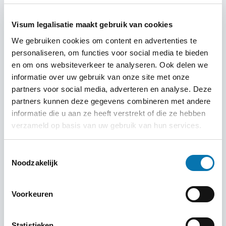
Spoed
Visum legalisatie maakt gebruik van cookies
We gebruiken cookies om content en advertenties te
Overstap
personaliseren, om functies voor social media te bieden
en om ons websiteverkeer te analyseren. Ook delen we
informatie over uw gebruik van onze site met onze
partners voor social media, adverteren en analyse. Deze
Betekenis
partners kunnen deze gegevens combineren met andere
informatie die u aan ze heeft verstrekt of die ze hebben
verzameld op basis van uw gebruik van hun services.
Visum aanvragen
Toestemmingsselectie
Noodzakelijk
Waarom uw visum (on arrival)
Namibië aanvragen bij Traveldocs?
Voorkeuren
Bij Traveldocs staan wij garant voor professionele,
Statistieken