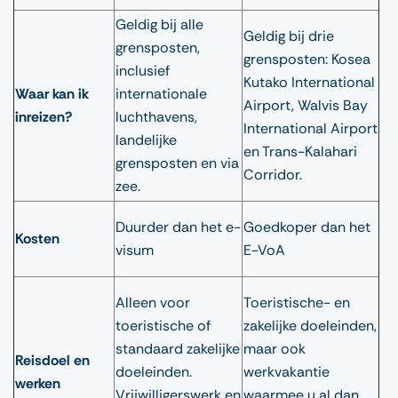
Geldig bij alle
Geldig bij drie
grensposten,
grensposten: Kosea
inclusief
Kutako International
Waar kan ik
internationale
Airport, Walvis Bay
inreizen?
luchthavens,
International Airport
landelijke
en Trans-Kalahari
grensposten en via
Corridor.
zee.
Duurder dan het e-
Goedkoper dan het
Kosten
visum
E-VoA
Alleen voor
Toeristische- en
toeristische of
zakelijke doeleinden,
standaard zakelijke
maar ook
Reisdoel en
doeleinden.
werkvakantie
werken
Vrijwilligerswerk en
waarmee u al dan