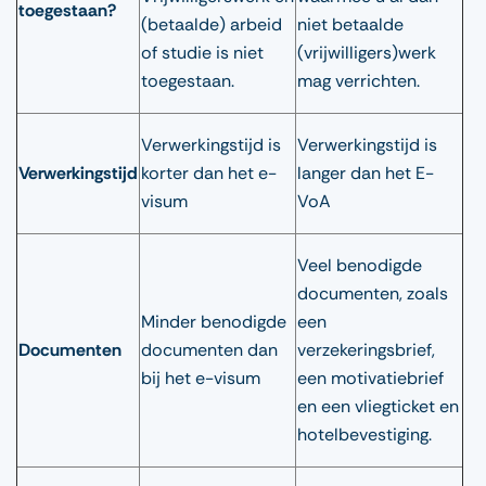
toegestaan?
(betaalde) arbeid
niet betaalde
of studie is niet
(vrijwilligers)werk
toegestaan.
mag verrichten.
Verwerkingstijd is
Verwerkingstijd is
Verwerkingstijd
korter dan het e-
langer dan het E-
visum
VoA
Veel benodigde
documenten, zoals
Minder benodigde
een
Documenten
documenten dan
verzekeringsbrief,
bij het e-visum
een motivatiebrief
en een vliegticket en
hotelbevestiging.