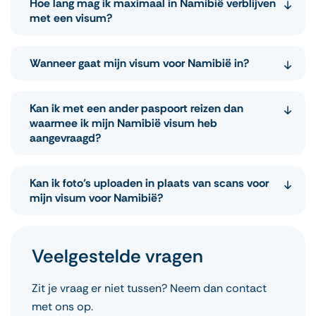
Hoe lang mag ik maximaal in Namibië verblijven
van binnenkomst die u in uw aanvraag opgeeft.
met een visum?
De totale geldigheid is 90 dagen vanaf die datum,
met een maximaal verblijf van 30 dagen.
Met een e-visum Namibië mag u maximaal 30
Wanneer gaat mijn visum voor Namibië in?
dagen aaneengesloten in het land verblijven.
Uw visum gaat in vanaf de datum die u als
Kan ik met een ander paspoort reizen dan
geplande datum van binnenkomst heeft
waarmee ik mijn Namibië visum heb
aangevraagd?
opgegeven in uw aanvraag. Het maakt niet uit of
het visum eerder wordt goedgekeurd.
Nee, u moet reizen met hetzelfde paspoort dat u
Kan ik foto’s uploaden in plaats van scans voor
heeft gebruikt voor uw visumaanvraag.
mijn visum voor Namibië?
Ja, u kunt duidelijke foto’s uploaden, zolang ze
Veelgestelde vragen
leesbaar zijn en aan de vereisten voldoen.
Zit je vraag er niet tussen? Neem dan contact
met ons op.