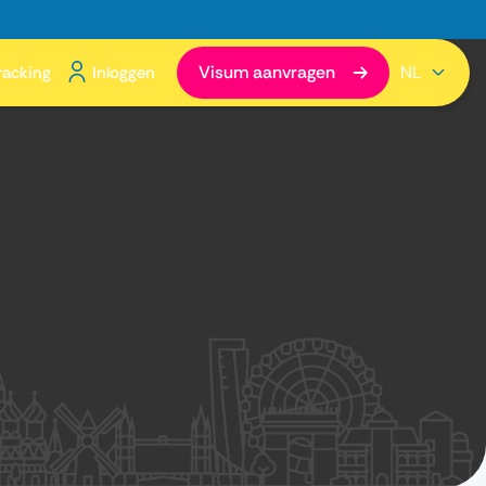
Visum aanvragen
NL
racking
Inloggen