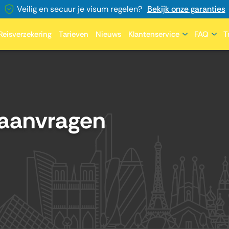
Veilig en secuur je visum regelen?
Bekijk onze garanties
Reisverzekering
Tarieven
Nieuws
Klantenservice
FAQ
T
aanvragen