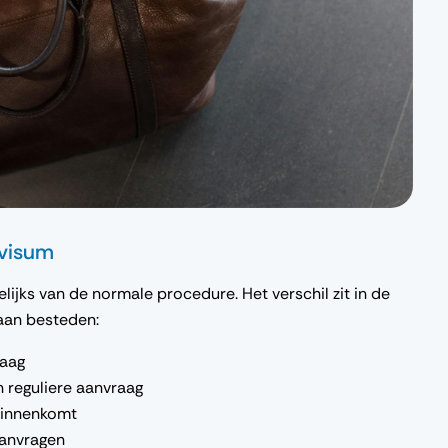
dvisum
ijks van de normale procedure. Het verschil zit in de
raan besteden:
aag
n reguliere aanvraag
binnenkomt
aanvragen