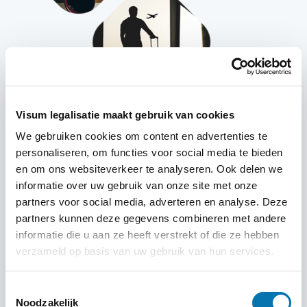
Visum legalisatie maakt gebruik van cookies
Waarom kiezen voor TravelDocs?
We gebruiken cookies om content en advertenties te
Wij onderscheidden ons door goed te luisteren naar de
personaliseren, om functies voor social media te bieden
wensen van onze klanten. Hierdoor onderscheidden we
en om ons websiteverkeer te analyseren. Ook delen we
ons op de volgende vlakken:
informatie over uw gebruik van onze site met onze
Goed beveiligd
partners voor social media, adverteren en analyse. Deze
Eigen dashboard
partners kunnen deze gegevens combineren met andere
informatie die u aan ze heeft verstrekt of die ze hebben
Expert ondersteuning
verzameld op basis van uw gebruik van hun services.
Betrouwbaar
Toestemmingsselectie
Noodzakelijk