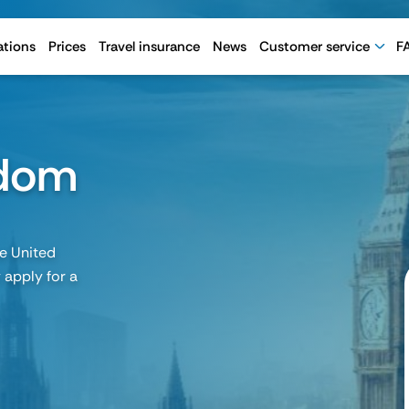
ations
Prices
Travel insurance
News
Customer service
F
gdom
he United
 apply for a