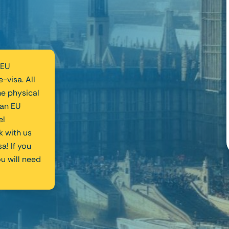
 EU
-visa. All
the physical
 an EU
el
 with us
sa! If you
u will need