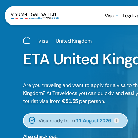
Visa
Legaliz
Visa
United Kingdom
ETA United Kin
Are you traveling and want to apply for a visa to t
Kingdom? At Traveldocs you can quickly and easily
tourist visa from
€51.35
per person.
Visa ready from
11 August 2026
i
Also check out: